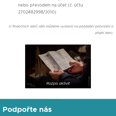
nebo převodem na účet (č. účtu:
2702482998/2010)
U finančních darů vám můžeme vystavit na požádání potvrzení o
přijetí daru.
Rozpis aktivit
Podpořte nás