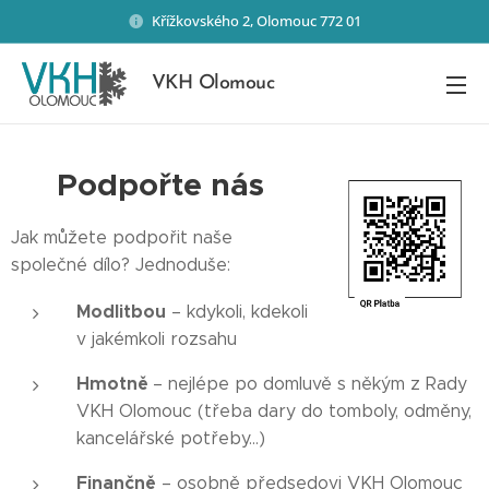
Křížkovského 2, Olomouc 772 01
VKH Olomouc
Podpořte nás
Jak můžete podpořit naše
společné dílo? Jednoduše:
Modlitbou
– kdykoli, kdekoli
v jakémkoli rozsahu
Hmotně
– nejlépe po domluvě s někým z Rady
VKH Olomouc (třeba dary do tomboly, odměny,
kancelářské potřeby...)
Finančně
– osobně předsedovi VKH Olomouc